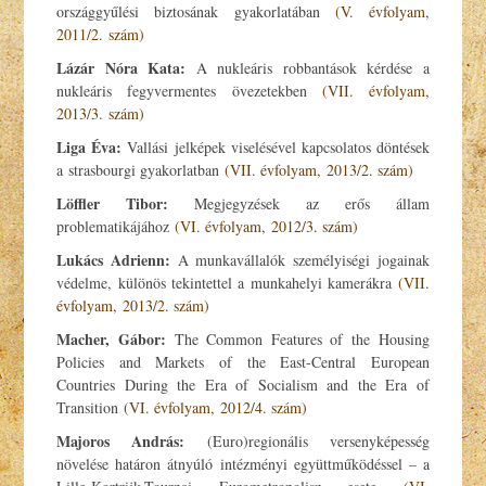
országgyűlési biztosának gyakorlatában
(V. évfolyam,
2011/2. szám)
Lázár Nóra Kata:
A nukleáris robbantások kérdése a
nukleáris fegyvermentes övezetekben
(VII. évfolyam,
2013/3. szám)
Liga Éva:
Vallási jelképek viselésével kapcsolatos döntések
a strasbourgi gyakorlatban
(VII. évfolyam, 2013/2. szám)
Löffler Tibor:
Megjegyzések az erős állam
problematikájához
(VI. évfolyam, 2012/3. szám)
Lukács Adrienn:
A munkavállalók személyiségi jogainak
védelme, különös tekintettel a munkahelyi kamerákra
(VII.
évfolyam, 2013/2. szám)
Macher, Gábor:
The Common Features of the Housing
Policies and Markets of the East-Central European
Countries During the Era of Socialism and the Era of
Transition
(VI. évfolyam, 2012/4. szám)
Majoros András:
(Euro)regionális versenyképesség
növelése határon átnyúló intézményi együttműködéssel – a