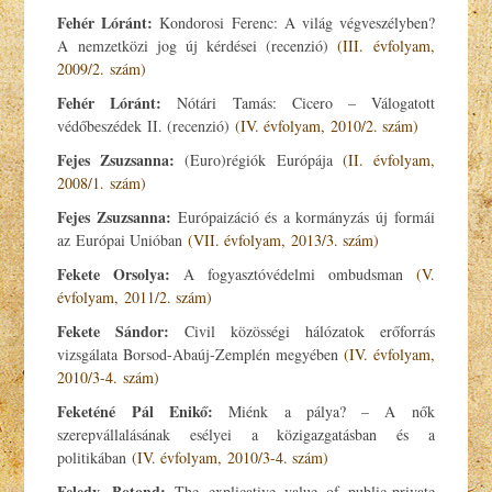
Fehér Lóránt:
Kondorosi Ferenc: A világ végveszélyben?
A nemzetközi jog új kérdései (recenzió)
(III. évfolyam,
2009/2. szám)
Fehér Lóránt:
Nótári Tamás: Cicero – Válogatott
védőbeszédek II. (recenzió)
(IV. évfolyam, 2010/2. szám)
Fejes Zsuzsanna:
(Euro)régiók Európája
(II. évfolyam,
2008/1. szám)
Fejes Zsuzsanna:
Európaizáció és a kormányzás új formái
az Európai Unióban
(VII. évfolyam, 2013/3. szám)
Fekete Orsolya:
A fogyasztóvédelmi ombudsman
(V.
évfolyam, 2011/2. szám)
Fekete Sándor:
Civil közösségi hálózatok erőforrás
vizsgálata Borsod-Abaúj-Zemplén megyében
(IV. évfolyam,
2010/3-4. szám)
Feketéné Pál Enikő:
Miénk a pálya? – A nők
szerepvállalásának esélyei a közigazgatásban és a
politikában
(IV. évfolyam, 2010/3-4. szám)
Feledy, Botond:
The explicative value of public-private