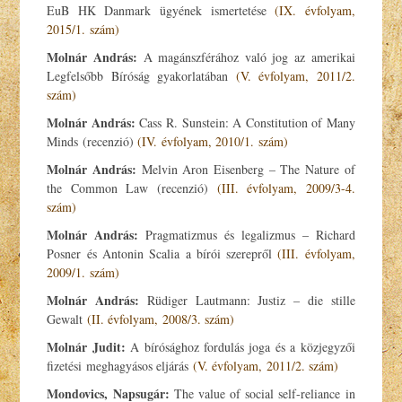
EuB HK Danmark ügyének ismertetése
(IX. évfolyam,
2015/1. szám)
Molnár András:
A magánszférához való jog az amerikai
Legfelsőbb Bíróság gyakorlatában
(V. évfolyam, 2011/2.
szám)
Molnár András:
Cass R. Sunstein: A Constitution of Many
Minds (recenzió)
(IV. évfolyam, 2010/1. szám)
Molnár András:
Melvin Aron Eisenberg – The Nature of
the Common Law (recenzió)
(III. évfolyam, 2009/3-4.
szám)
Molnár András:
Pragmatizmus és legalizmus – Richard
Posner és Antonin Scalia a bírói szerepről
(III. évfolyam,
2009/1. szám)
Molnár András:
Rüdiger Lautmann: Justiz – die stille
Gewalt
(II. évfolyam, 2008/3. szám)
Molnár Judit:
A bírósághoz fordulás joga és a közjegyzői
fizetési meghagyásos eljárás
(V. évfolyam, 2011/2. szám)
Mondovics, Napsugár:
The value of social self-reliance in