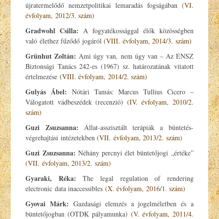
újratermelődő nemzetpolitikai lemaradás fogságában
(VI.
évfolyam, 2012/3. szám)
Gradwohl Csilla:
A fogyatékossággal élők közösségben
való élethez fűződő jogáról
(VIII. évfolyam, 2014/3. szám)
Grünhut Zoltán:
Ami úgy van, nem úgy van – Az ENSZ
Biztonsági Tanács 242-es (1967) sz. határozatának vitatott
értelmezése
(VIII. évfolyam, 2014/2. szám)
Gulyás Ábel:
Nótári Tamás: Marcus Tullius Cicero –
Válogatott vádbeszédek (recenzió)
(IV. évfolyam, 2010/2.
szám)
Guzi Zsuzsanna:
Állat-asszisztált terápiák a büntetés-
végrehajtási intézetekben
(VII. évfolyam, 2013/2. szám)
Guzi Zsuzsanna:
Néhány percnyi élet büntetőjogi „értéke”
(VII. évfolyam, 2013/2. szám)
Gyaraki, Réka
:
The legal regulation of rendering
electronic data inaccessibles
(X. évfolyam, 2016/1. szám)
Gyovai Márk:
Gazdasági elemzés a jogelméletben és a
büntetőjogban (OTDK pályamunka)
(V. évfolyam, 2011/4.