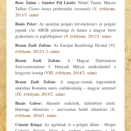
Boóc Ádám – Sándor Pál László:
Nótári Tamás: Marcus
Tullius Cicero összes perbeszédei (recenzió)
(V. évfolyam,
2011/3. szám)
Bónis Péter:
Az ausztriai polgári törvénykönyv és polgári
jogunk (Az ABGB jelentősége és hatása a magyar bírói
gyakorlatra és jogfelfogásra)
(V. évfolyam, 2011/1. szám)
Braun Zsolt Zoltán:
Az Európai Rendőrségi Hivatal
(VI.
évfolyam, 2012/1-2. szám)
Braun Zsolt Zoltán:
A Magyar Diplomáciai
Szervezetrendszer I. Hunyadi Mátyás uralkodásától a
kiegyezés koráig
(VIII. évfolyam, 2014/2. szám)
Braun Zsolt Zoltán:
A magyar−román kapcsolatok
alakulása Románia uniós csatlakozásáig − magyar szemmel
(IX. évfolyam, 2015/2. szám)
Buzás Gábor
:
Hasonló eszközök, különböző célok:
Hatósági ellenőrzés – szervezeten belüli ellenőrzés
(X.
évfolyam, 2016/1. szám)
Császár Kinga:
Az egyházak és a polgári állam – Herger
Csabáné: Polgári állam és egyházi autonómia a 19.