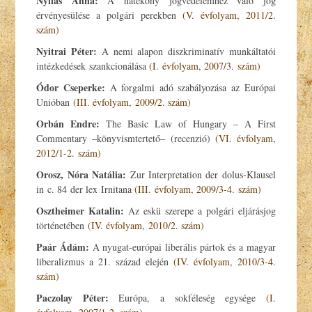
Nyilas Anna:
A hatékony jogvédelemhez való jog
érvényesülése a polgári perekben
(V. évfolyam, 2011/2.
szám)
Nyitrai Péter:
A nemi alapon diszkriminatív munkáltatói
intézkedések szankcionálása
(I. évfolyam, 2007/3. szám)
Ódor Cseperke:
A forgalmi adó szabályozása az Európai
Unióban
(III. évfolyam, 2009/2. szám)
Orbán Endre:
The Basic Law of Hungary – A First
Commentary –könyvismtertető– (recenzió)
(VI. évfolyam,
2012/1-2. szám)
Orosz, Nóra Natália:
Zur Interpretation der dolus-Klausel
in c. 84 der lex Irnitana
(III. évfolyam, 2009/3-4. szám)
Osztheimer Katalin:
Az eskü szerepe a polgári eljárásjog
történetében
(IV. évfolyam, 2010/2. szám)
Paár Ádám:
A nyugat-európai liberális pártok és a magyar
liberalizmus a 21. század elején
(IV. évfolyam, 2010/3-4.
szám)
Paczolay Péter:
Európa, a sokféleség egysége
(I.