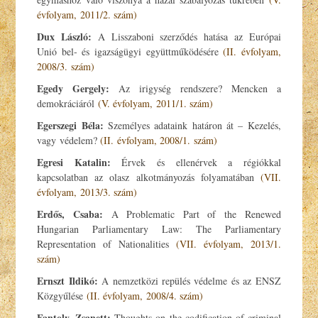
évfolyam, 2011/2. szám)
Dux László:
A Lisszaboni szerződés hatása az Európai
Unió bel- és igazságügyi együttműködésére
(II. évfolyam,
2008/3. szám)
Egedy Gergely:
Az irigység rendszere? Mencken a
demokráciáról
(V. évfolyam, 2011/1. szám)
Egerszegi Béla:
Személyes adataink határon át – Kezelés,
vagy védelem?
(II. évfolyam, 2008/1. szám)
Egresi Katalin:
Érvek és ellenérvek a régiókkal
kapcsolatban az olasz alkotmányozás folyamatában
(VII.
évfolyam, 2013/3. szám)
Erdős, Csaba:
A Problematic Part of the Renewed
Hungarian Parliamentary Law: The Parliamentary
Representation of Nationalities
(VII. évfolyam, 2013/1.
szám)
Ernszt Ildikó:
A nemzetközi repülés védelme és az ENSZ
Közgyűlése
(II. évfolyam, 2008/4. szám)
Fantoly, Zsanett:
Thoughts on the codification of criminal