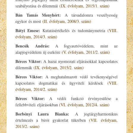
szabályozása és dilemmái
(IX. évfolyam, 2015/1. szám)
Bán Tamás Menyhért:
A társadalomra veszélyesség
egykor és most
(II. évfolyam, 2008/3. szám)
Bátyi Emese:
Kutatásértékelés és tudománymetria
(VIII.
évfolyam, 2014/3. szám)
Bencsik András:
A fogyasztóvédelem, mint az
alapjogvédelem új eszköze
(V. évfolyam, 2011/2. szám)
Bérces Viktor:
A hazai nyomozati eljárásokkal kapcsolatos
dilemmák
(IX. évfolyam, 2015/2. szám)
Bérces Viktor:
A meghatalmazott védő tevékenységével
kapcsolatos dogmatikai és ügyviteli kérdések
(VIII.
évfolyam, 2014/2. szám)
Bérces Viktor:
A védői funkció érvényesülése a
fellebbviteli eljárásokban
(VI. évfolyam, 2012/4. szám)
Borbényi Laura Bianka:
A jogtárgyharmonikus
értelmezés a bírói gyakorlat tükrében
(VII. évfolyam,
2013/2. szám)