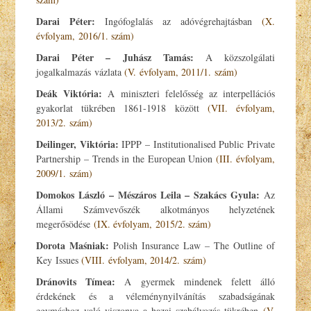
Darai Péter
:
Ingófoglalás az adóvégrehajtásban
(X.
évfolyam, 2016/1. szám)
Darai Péter – Juhász Tamás:
A közszolgálati
jogalkalmazás vázlata
(V. évfolyam, 2011/1. szám)
Deák Viktória:
A miniszteri felelősség az interpellációs
gyakorlat tükrében 1861-1918 között
(VII. évfolyam,
2013/2. szám)
Deilinger, Viktória:
IPPP – Institutionalised Public Private
Partnership – Trends in the European Union
(III. évfolyam,
2009/1. szám)
Domokos László –
Mészáros Leila –
Szakács Gyula:
Az
Állami Számvevőszék alkotmányos helyzetének
megerősödése
(IX. évfolyam, 2015/2. szám)
Dorota Maśniak:
Polish Insurance Law – The Outline of
Key Issues
(VIII. évfolyam, 2014/2. szám)
Dránovits Tímea:
A gyermek mindenek felett álló
érdekének és a véleménynyilvánítás szabadságának
egymáshoz való viszonya a hazai szabályozás tükrében
(V.