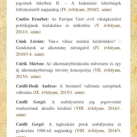
jogcímek tükrében II. – A kiaknázási lehetőségek
felfedezésétől napjainkig
(IV. évfolyam, 2010/2. szám)
Csatlós Erzsébet:
Az Európai Unió civil válságkezelési
politikájának kialakulása és működése
(V. évfolyam,
2011/1. szám)
Csink Lóránt:
Van-e válasz minden kérdésünkre? –
Gondolatok az alkotmány zártságáról
(IV. évfolyam,
2010/3-4. szám)
Csirik Márton:
Az alkotmánybíráskodás művészete és egy
új alkotmánybírósági törvény koncepciója
(VII. évfolyam,
2013/1. szám)
Czédli-Deák Andrea:
A beismerő vallomás szerepének
változása
(IX. évfolyam, 2015/1. szám)
Czédli Gergő:
A szabálysértési jog jogorvoslati
rendszerének aktuális kérdései
(VIII. évfolyam, 2014/1.
szám)
Czédli Gergő:
A tagkizárási perek szabályozása és
gyakorlata 1988-tól napjainkig
(VIII. évfolyam, 2014/3.
szám)