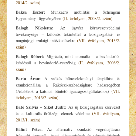
2014/2. szám)
Baksa Eszter:
Munkaerő mobilitás a Schengeni
Egyezmény függvényében
(II. évfolyam, 2008/2. szám)
Balogh Nikoletta:
Az ügyész környezetvédelmi
tevékenysége – különös tekintettel a közigazgatási- és
magánjogi szakági intézkedésekre
(VII. évfolyam, 2013/2.
szám)
Balogh Róbert:
Migráció, mint anomália – a bevándorló-
kérdéstől a bevándorló-veszélyig
(II. évfolyam, 2008/2.
szám)
Barta Áron:
A szökés bűncselekményi tényállása és
szankcionálása a Rákóczi-szabadságharc hadseregében
(Adalékok a katonai büntető igazságszolgáltatáshoz)
(VII.
évfolyam, 2013/2. szám)
Bató Szilvia – Siket Judit:
Az új közigazgatási szervezet
és a kulturális örökségi elemek védelme
(VII. évfolyam,
2013/1. szám)
Bálint Péter:
Az alternatív szankció végrehajtására
irányuló jogsegély hazai elismerésének és végrehajtásának