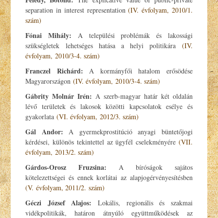
separation in interest representation
(IV. évfolyam, 2010/1.
szám)
Fónai Mihály:
A települési problémák és lakossági
szükségletek lehetséges hatása a helyi politikára
(IV.
évfolyam, 2010/3-4. szám)
Franczel Richárd:
A kormányfői hatalom erősödése
Magyarországon
(IV. évfolyam, 2010/3-4. szám)
Gábrity Molnár Irén:
A szerb-magyar határ két oldalán
lévő területek és lakosok közötti kapcsolatok esélye és
gyakorlata
(VI. évfolyam, 2012/3. szám)
Gál Andor:
A gyermekprostitúció anyagi büntetőjogi
kérdései, különös tekintettel az ügyfél cselekményére
(VII.
évfolyam, 2013/2. szám)
Gárdos-Orosz Fruzsina:
A bíróságok sajátos
kötelezettségei és ennek korlátai az alapjogérvényesítésben
(V. évfolyam, 2011/2. szám)
Géczi József Alajos:
Lokális, regionális és szakmai
vidékpolitikák, határon átnyúló együttműködések az