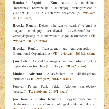
Homicskó Árpád – Kun Attila:
A munkáltató
„méretének” relevanciája a munkajogi szabályozásban a
41/2009 (III. 27.) AB határozat fényében
(V. évfolyam,
2011/2. szám)
Hrecska Renáta:
Keleten a helyzet változatlan? A kínai és
magyar munkajogi szabályozás összehasonlítása a
versenyképesség és munkavállalói jogok tekintetében
(VII.
évfolyam, 2013/2. szám)
Hrecska, Renáta:
Transparency and Anti-corruption in
International Organizations
(VIII. évfolyam, 2014/2. szám)
Jani Péter:
Az erdélyi magyar autonómia-törekvések a
regionalizáció tükrében
(II. évfolyam, 2008/2. szám)
Jámbor Adrienn:
Állatvédelem az állatkísérletek
területén?
(VIII. évfolyam, 2014/2. szám)
Jenovai Petra:
Pakk Tekla: Atipikus szerződések
(recenzió)
(IV. évfolyam, 2010/1. szám)
Joó Imre – Strihó Krisztina:
Fogyasztóvédelem és
elektronikus kereskedelem az AB gyakorlatának tükrében