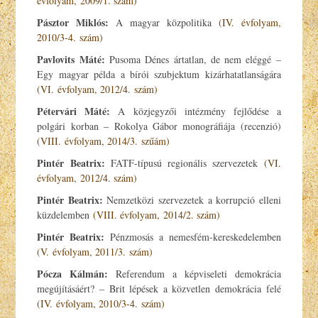
évfolyam, 2009/1. szám)
Pásztor Miklós:
A magyar közpolitika
(IV. évfolyam,
2010/3-4. szám)
Pavlovits Máté:
Pusoma Dénes ártatlan, de nem eléggé –
Egy magyar példa a bírói szubjektum kizárhatatlanságára
(VI. évfolyam, 2012/4. szám)
Pétervári Máté:
A közjegyzői intézmény fejlődése a
polgári korban – Rokolya Gábor monográfiája (recenzió)
(VIII. évfolyam, 2014/3. szűám)
Pintér Beatrix:
FATF-típusú regionális szervezetek
(VI.
évfolyam, 2012/4. szám)
Pintér Beatrix:
Nemzetközi szervezetek a korrupció elleni
küzdelemben
(VIII. évfolyam, 2014/2. szám)
Pintér Beatrix:
Pénzmosás a nemesfém-kereskedelemben
(V. évfolyam, 2011/3. szám)
Pócza Kálmán:
Referendum a képviseleti demokrácia
megújításáért? – Brit lépések a közvetlen demokrácia felé
(IV. évfolyam, 2010/3-4. szám)