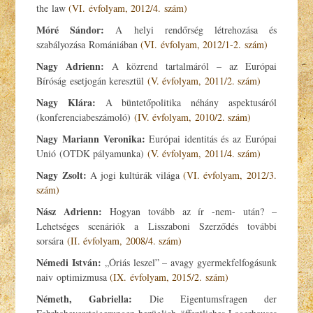
the law
(VI. évfolyam, 2012/4. szám)
Móré Sándor:
A helyi rendőrség létrehozása és
szabályozása Romániában
(VI. évfolyam, 2012/1-2. szám)
Nagy Adrienn:
A közrend tartalmáról – az Európai
Bíróság esetjogán keresztül
(V. évfolyam, 2011/2. szám)
Nagy Klára:
A büntetőpolitika néhány aspektusáról
(konferenciabeszámoló)
(IV. évfolyam, 2010/2. szám)
Nagy Mariann Veronika:
Európai identitás és az Európai
Unió (OTDK pályamunka)
(V. évfolyam, 2011/4. szám)
Nagy Zsolt:
A jogi kultúrák világa
(VI. évfolyam, 2012/3.
szám)
Nász Adrienn:
Hogyan tovább az ír -nem- után? –
Lehetséges scenáriók a Lisszaboni Szerződés további
sorsára
(II. évfolyam, 2008/4. szám)
Némedi István:
„Óriás leszel” – avagy gyermekfelfogásunk
naiv optimizmusa
(IX. évfolyam, 2015/2. szám)
Németh, Gabriella:
Die Eigentumsfragen der