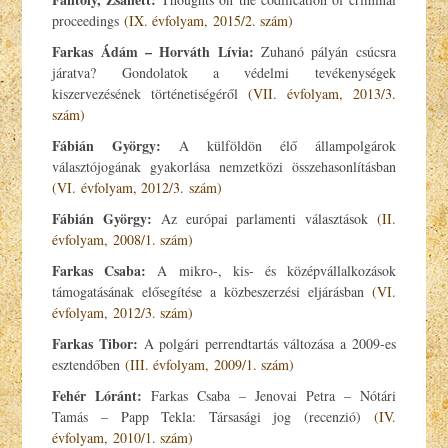
proceedings
(IX. évfolyam, 2015/2. szám)
Farkas Ádám – Horváth Lívia:
Zuhanó pályán csúcsra
járatva? Gondolatok a védelmi tevékenységek
kiszervezésének történetiségéről
(VII. évfolyam, 2013/3.
szám)
Fábián György:
A külföldön élő állampolgárok
választójogának gyakorlása nemzetközi összehasonlításban
(VI. évfolyam, 2012/3. szám)
Fábián György:
Az európai parlamenti választások
(II.
évfolyam, 2008/1. szám)
Farkas Csaba:
A mikro-, kis- és középvállalkozások
támogatásának elősegítése a közbeszerzési eljárásban
(VI.
évfolyam, 2012/3. szám)
Farkas Tibor:
A polgári perrendtartás változása a 2009-es
esztendőben
(III. évfolyam, 2009/1. szám)
Fehér Lóránt:
Farkas Csaba – Jenovai Petra – Nótári
Tamás – Papp Tekla: Társasági jog (recenzió)
(IV.
évfolyam, 2010/1. szám)