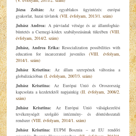
(V. évfolyam, 2011/2. szám)
Józsa Zoltán:
Az egyablakos ügyintézés: európai
gyakorlat, hazai távlatok
(VII. évfolyam, 2013/1. szám)
Juhász Andrea:
A párviadal vétsége és az államfogház-
büntetés a Csemegi-kódex szabályozásának tükrében
(VIII.
évfolyam, 2014/2. szám)
Juhász, Andrea Erika:
Resocialization possibilities with
education for incarcerated juveniles
(VIII. évfolyam,
2014/1. szám)
Juhász Krisztina:
Az állam szerepének változása a
globalizációban
(I. évfolyam, 2007/3. szám)
Juhász Krisztina:
Az Európai Unió és Oroszország
kapcsolata a kezdetektől napjainkig
(II. évfolyam, 2008/2.
szám)
Juhász Krisztina:
Az Európai Unió válságkezelési
tevékenységét szolgáló intézmény- és döntéshozatali
rendszer
(VIII. évfolyam, 2014/1. szám)
Juhász Krisztina:
EUPM Bosznia – az EU rendőri