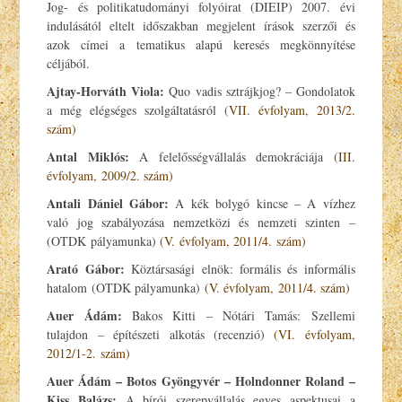
Jog- és politikatudományi folyóirat (DIEIP) 2007. évi
indulásától eltelt időszakban megjelent írások szerzői és
azok címei a tematikus alapú keresés megkönnyítése
céljából.
Ajtay-Horváth Viola:
Quo vadis sztrájkjog? – Gondolatok
a még elégséges szolgáltatásról
(VII. évfolyam, 2013/2.
szám)
Antal Miklós:
A felelősségvállalás demokráciája
(III.
évfolyam, 2009/2. szám)
Antali Dániel Gábor:
A kék bolygó kincse – A vízhez
való jog szabályozása nemzetközi és nemzeti szinten –
(OTDK pályamunka)
(V. évfolyam, 2011/4. szám)
Arató Gábor:
Köztársasági elnök: formális és informális
hatalom (OTDK pályamunka)
(V. évfolyam, 2011/4. szám)
Auer Ádám:
Bakos Kitti – Nótári Tamás: Szellemi
tulajdon – építészeti alkotás (recenzió)
(VI. évfolyam,
2012/1-2. szám)
Auer Ádám – Botos Gyöngyvér – Holndonner Roland –
Kiss Balázs:
A bírói szerepvállalás egyes aspektusai a