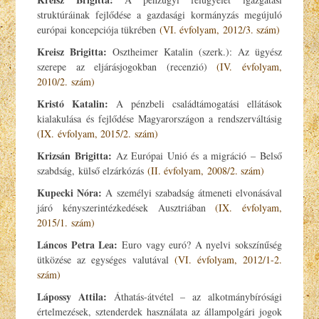
struktúráinak fejlődése a gazdasági kormányzás megújuló
európai koncepciója tükrében
(VI. évfolyam, 2012/3. szám)
Kreisz Brigitta:
Osztheimer Katalin (szerk.): Az ügyész
szerepe az eljárásjogokban (recenzió)
(IV. évfolyam,
2010/2. szám)
Kristó Katalin:
A pénzbeli családtámogatási ellátások
kialakulása és fejlődése Magyarországon a rendszerváltásig
(IX. évfolyam, 2015/2. szám)
Krizsán Brigitta:
Az Európai Unió és a migráció – Belső
szabdság, külső elzárkózás
(II. évfolyam, 2008/2. szám)
Kupecki Nóra:
A személyi szabadság átmeneti elvonásával
járó kényszerintézkedések Ausztriában
(IX. évfolyam,
2015/1. szám)
Láncos Petra Lea:
Euro vagy euró? A nyelvi sokszínűség
ütközése az egységes valutával
(VI. évfolyam, 2012/1-2.
szám)
Lápossy Attila:
Áthatás-átvétel – az alkotmánybírósági
értelmezések, sztenderdek használata az állampolgári jogok