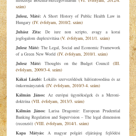
missziója Bosznia-Hercegovinában
(VI. évfolyam, 2012/4.
szám)
Julesz, Máté:
A Short History of Public Health Law in
Hungary
(IV. évfolyam, 2010/2. szám)
Juhász Zita:
De iure non scripto, avagy a korai
jogfogalom duplexivitása
(V. évfolyam, 2011/1. szám)
Julesz Máté:
The Legal, Social and Economic Framework
of a Green New World
(IV. évfolyam, 2010/1. szám)
Julesz Máté:
Thoughts on the Budget Council
(III.
évfolyam, 2009/3-4. szám)
Kákai László:
Lokális szerveződések hálózatosodása és az
önkormányzatok
(IV. évfolyam, 2010/3-4. szám)
Kálmán János:
Az európai ügynökségek és a Meroni-
doktrína
(VII. évfolyam, 2013/3. szám)
Kálmán János:
Larisa Dragomir: European Prudential
Banking Regulation and Supervision – The legal dimension
(recenzió)
(VIII. évfolyam, 2014/1. szám)
Kapa Mátyás:
A magyar polgári eljárásjog fejlődési