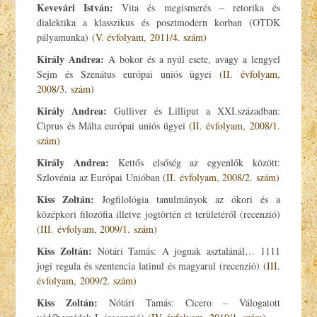
Kevevári István:
Vita és megismerés – retorika és
dialektika a klasszikus és posztmodern korban (OTDK
pályamunka)
(V. évfolyam, 2011/4. szám)
Király Andrea:
A bokor és a nyúl esete, avagy a lengyel
Sejm és Szenátus európai uniós ügyei
(II. évfolyam,
2008/3. szám)
Király Andrea:
Gulliver és Lilliput a XXI.században:
Ciprus és Málta európai uniós ügyei
(II. évfolyam, 2008/1.
szám)
Király Andrea:
Kettős elsőség az egyenlők között:
Szlovénia az Európai Unióban
(II. évfolyam, 2008/2. szám)
Kiss Zoltán:
Jogfilológia tanulmányok az ókori és a
középkori filozófia illetve jogtörtén et területéről (recenzió)
(III. évfolyam, 2009/1. szám)
Kiss Zoltán:
Nótári Tamás: A jognak asztalánál… 1111
jogi regula és szentencia latinul és magyarul (recenzió)
(III.
évfolyam, 2009/2. szám)
Kiss Zoltán:
Nótári Tamás: Cicero – Válogatott