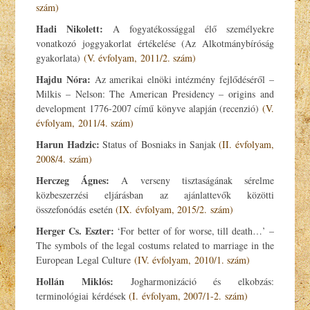
szám)
Hadi Nikolett:
A fogyatékossággal élő személyekre
vonatkozó joggyakorlat értékelése (Az Alkotmánybíróság
gyakorlata)
(V. évfolyam, 2011/2. szám)
Hajdu Nóra:
Az amerikai elnöki intézmény fejlődéséről –
Milkis – Nelson: The American Presidency – origins and
development 1776-2007 című könyve alapján (recenzió)
(V.
évfolyam, 2011/4. szám)
Harun Hadzic:
Status of Bosniaks in Sanjak
(II. évfolyam,
2008/4. szám)
Herczeg Ágnes:
A verseny tisztaságának sérelme
közbeszerzési eljárásban az ajánlattevők közötti
összefonódás esetén
(IX. évfolyam, 2015/2. szám)
Herger Cs. Eszter:
‘For better of for worse, till death…’ –
The symbols of the legal costums related to marriage in the
European Legal Culture
(IV. évfolyam, 2010/1. szám)
Hollán Miklós:
Jogharmonizáció és elkobzás:
terminológiai kérdések
(I. évfolyam, 2007/1-2. szám)