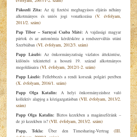
évfolyam, 2007/1-2. szám)
Pákozdi Zita:
Az új fizetési meghagyásos eljárás néhány
alkotmányos és uniós jogi vonatkozása
(V. évfolyam,
2011/2. szám)
Pap Tibor – Sarnyai Csaba Máté:
A vajdasági magyar
pártok és az autonómia kérdésköre a rendszerváltás utáni
Szerbiában
(VI. évfolyam, 2012/3. szám)
Papp László:
Az önkormányzatiság vázlatos áttekintése,
különös tekintettel a hosszú 19. század alkotmányos
megoldásaira
(VI. évfolyam, 2012/1-2. szám)
Papp László
:
Fellebbezés a rendi korszak polgári perében
(X. évfolyam, 2016/1. szám)
Papp Olga Katalin:
A helyi önkormányzáshoz való
kollektív alapjog a közigazgatásban
(VII. évfolyam, 2013/2.
szám)
Papp Olga Katalin:
Biztos kezekben a magánszféránk –
de jó kezekben is?
(VII. évfolyam, 2013/2. szám)
Papp, Tekla:
Über den Timesharing-Vertrag
(III.