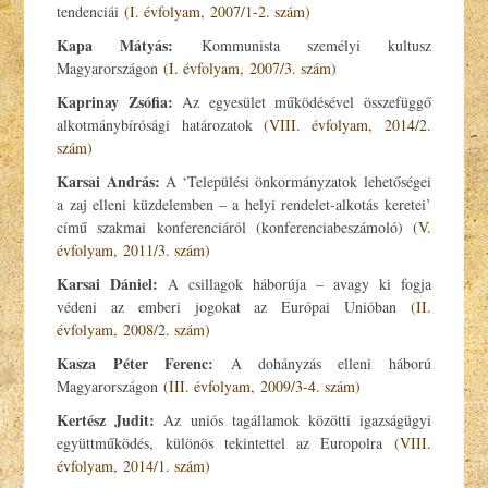
tendenciái
(I. évfolyam, 2007/1-2. szám)
Kapa Mátyás:
Kommunista személyi kultusz
Magyarországon
(I. évfolyam, 2007/3. szám)
Kaprinay Zsófia:
Az egyesület működésével összefüggő
alkotmánybírósági határozatok
(VIII. évfolyam, 2014/2.
szám)
Karsai András:
A ‘Települési önkormányzatok lehetőségei
a zaj elleni küzdelemben – a helyi rendelet-alkotás keretei’
című szakmai konferenciáról (konferenciabeszámoló)
(V.
évfolyam, 2011/3. szám)
Karsai Dániel:
A csillagok háborúja – avagy ki fogja
védeni az emberi jogokat az Európai Unióban
(II.
évfolyam, 2008/2. szám)
Kasza Péter Ferenc:
A dohányzás elleni háború
Magyarországon
(III. évfolyam, 2009/3-4. szám)
Kertész Judit:
Az uniós tagállamok közötti igazságügyi
együttműködés, különös tekintettel az Europolra
(VIII.
évfolyam, 2014/1. szám)