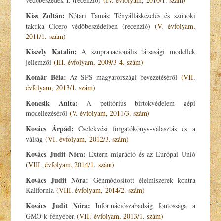
védőbeszédek I. (recenzió)
(IV. évfolyam, 2010/1. szám)
Kiss Zoltán:
Nótári Tamás: Tényálláskezelés és szónoki
taktika Cicero védőbeszédeiben (recenzió)
(V. évfolyam,
2011/1. szám)
Kiszely Katalin:
A szupranacionális társasági modellek
jellemzői
(III. évfolyam, 2009/3-4. szám)
Komár Béla:
Az SPS magyarországi bevezetéséről
(VII.
évfolyam, 2013/1. szám)
Koncsik Anita:
A petitórius birtokvédelem gépi
modellezéséről
(V. évfolyam, 2011/3. szám)
Kovács Árpád:
Cselekvési forgatókönyv-választás és a
válság
(VI. évfolyam, 2012/3. szám)
Kovács Judit Nóra:
Extern migráció és az Európai Unió
(VIII. évfolyam, 2014/1. szám)
Kovács Judit Nóra:
Génmódosított élelmiszerek kontra
Kalifornia
(VIII. évfolyam, 2014/2. szám)
Kovács Judit Nóra:
Információszabadság fontossága a
GMO-k fényében
(VII. évfolyam, 2013/1. szám)