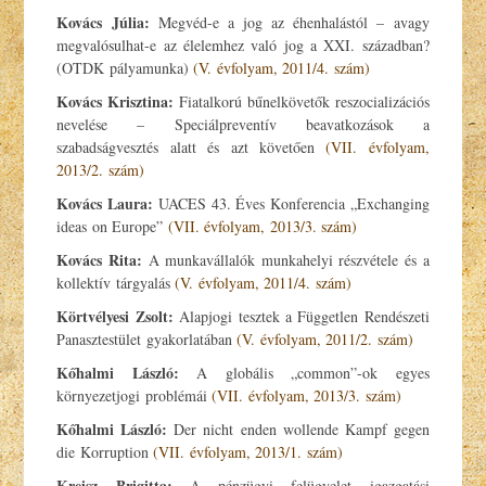
Kovács Júlia:
Megvéd-e a jog az éhenhalástól – avagy
megvalósulhat-e az élelemhez való jog a XXI. században?
(OTDK pályamunka)
(V. évfolyam, 2011/4. szám)
Kovács Krisztina:
Fiatalkorú bűnelkövetők reszocializációs
nevelése – Speciálpreventív beavatkozások a
szabadságvesztés alatt és azt követően
(VII. évfolyam,
2013/2. szám)
Kovács Laura:
UACES 43. Éves Konferencia „Exchanging
ideas on Europe”
(VII. évfolyam, 2013/3. szám)
Kovács Rita:
A munkavállalók munkahelyi részvétele és a
kollektív tárgyalás
(V. évfolyam, 2011/4. szám)
Körtvélyesi Zsolt:
Alapjogi tesztek a Független Rendészeti
Panasztestület gyakorlatában
(V. évfolyam, 2011/2. szám)
Kőhalmi László:
A globális „common”-ok egyes
környezetjogi problémái
(VII. évfolyam, 2013/3. szám)
Kőhalmi László:
Der nicht enden wollende Kampf gegen
die Korruption
(VII. évfolyam, 2013/1. szám)
Kreisz Brigitta:
A pénzügyi felügyelet igazgatási