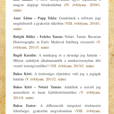
magyar alapjogi bíráskodásban
(IV. évfolyam, 2010/1.
szám)
Auer Ádám – Papp Tekla:
Gondolatok a software jogi
megítéléséről a gyakorlat tükrében
(VIII. évfolyam, 2014/1.
szám)
Babják Ildikó – Fedeles Tamás:
Nótári, Tamás: Bavarian
Historiography in Early Medieval Salzburg (recenzió)
(V.
évfolyam, 2011/3. szám)
Bagdi Katalin:
A munkajog és a társasági jog határán –
Milyen szabályok alkalmazandók a munkaviszonyban álló
vezető tisztségviselőkre?
(VII. évfolyam, 2013/2. szám)
Bakos Kitti:
A tisztességes eljáráshoz való jog a jogágak
határán
(V. évfolyam, 2011/2. szám)
Bakos Kitti – Nótári Tamás:
Adalékok a szerzői jog
nemzetközi és hazai fejlődéstörténetéhez
(V. évfolyam,
2011/4. szám)
Baksa Eszter:
A differenciált integráció értelmezési
lehetőségei, gyakorlati megvalósulásai
(VIII. évfolyam,