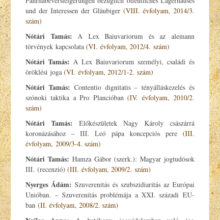
Fahrhabeversteigerungen bezüglich öffentliches Lagerhauses
und der Interessen der Gläubiger
(VIII. évfolyam, 2014/3.
szám)
Nótári Tamás:
A Lex Baiuvariorum és az alemann
törvények kapcsolata
(VI. évfolyam, 2012/4. szám)
Nótári Tamás:
A Lex Baiuvariorum személyi, családi és
öröklési joga
(VI. évfolyam, 2012/1-2. szám)
Nótári Tamás:
Contentio dignitatis – tényálláskezelés és
szónoki taktika a Pro Plancióban
(IV. évfolyam, 2010/2.
szám)
Nótári Tamás:
Előkészületek Nagy Károly császárrá
koronázásához – III. Leó pápa koncepciós pere
(III.
évfolyam, 2009/3-4. szám)
Nótári Tamás:
Hamza Gábor (szerk.): Magyar jogtudósok
III. (recenzió)
(III. évfolyam, 2009/2. szám)
Nyerges Ádám:
Szuverenitás és szubszidiaritás az Európai
Unióban. – Szuverenitás problémája a XXI. századi EU-
ban
(II. évfolyam, 2008/2. szám)