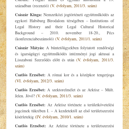
században (recenzió)
(V. évfolyam, 2011/3. szám)
Császár Kinga:
Nemzetközi jogtörténeti együttműködés az
egykori Habsburg Birodalom térségében – Institutions of
Legal History and their Legal Cultural Historical
Background – 2010. november 18-20., Pécs
(konferenciabeszámoló)
(V. évfolyam, 2011/1. szám)
Császár Mátyás:
A büntetőügyekben folytatott rendőrségi
és igazságügyi együttműködés intézményi jogi aktusai a
Lisszaboni Szerződés előtt és után
(V. évfolyam, 2011/3.
szám)
Csatlós Erzsébet:
A római kor és a középkor tengerjoga
(VI. évfolyam, 2012/3. szám)
Csatlós Erzsébet:
A szektorelmélet és az Arktisz – Múlt.
Jelen. Jövő?
(V. évfolyam, 2011/3. szám)
Csatlós Erzsébet:
Az Arktisz története a területkövetelési
jogcímek tükrében I. – A kezdetektől az első területszerzési
kísérletekig
(IV. évfolyam, 2010/1. szám)
Csatlós Erzsébet:
Az Arktisz története a területszerzési