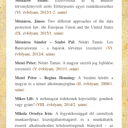
Mészáros Ádám:
Észrevételek az új Büntető
törvénykönyvről szóló Előterjesztés egyes rendelkezéseihez
(VI. évfolyam, 2012/1-2. szám)
Mészáros, János:
Two different approaches of the data
protection law: the European Union and the United States
(IX. évfolyam, 2015/1. szám)
Mészáros Sándor – Szabó Pál:
Nótári Tamás: Lex
Baiuvariorum – a bajorok törvénye (recenzió)
(VI.
évfolyam, 2012/4. szám)
Mezei Péter:
Nótári Tamás: A magyar szerzői jog fejlődése
(recenzió)
(V. évfolyam, 2011/1. szám)
Mezei Péter – Regina Henning:
A bizalmi kérdés a
magyar és a német alkotmányjogban
(II. évfolyam, 2008/1.
szám)
Mikes Lili:
A méhmagzat érdekeinek képviselője: gondnok
vagy gyám?
(VIII. évfolyam, 2014/2. szám)
Mikola Orsolya Irén:
A fogyatékossággal élő személyek
munkaerőpiaci kiszolgáltatottságáról és a munkáltatók
ésszerű alkalmazkodási kötelezettségének hiányáról – az