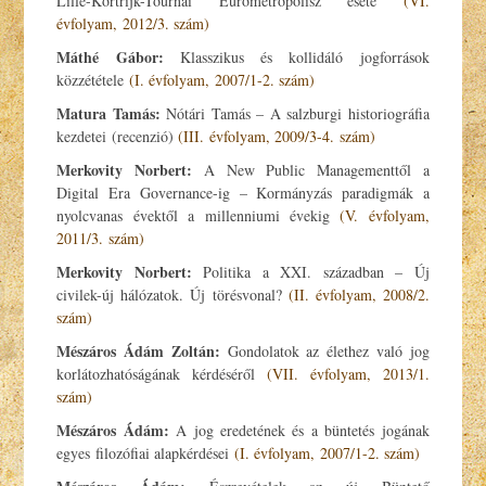
Lille-Kortrijk-Tournai Eurometropolisz esete
(VI.
évfolyam, 2012/3. szám)
Máthé Gábor:
Klasszikus és kollidáló jogforrások
közzététele
(I. évfolyam, 2007/1-2. szám)
Matura Tamás:
Nótári Tamás – A salzburgi historiográfia
kezdetei (recenzió)
(III. évfolyam, 2009/3-4. szám)
Merkovity Norbert:
A New Public Managementtől a
Digital Era Governance-ig – Kormányzás paradigmák a
nyolcvanas évektől a millenniumi évekig
(V. évfolyam,
2011/3. szám)
Merkovity Norbert:
Politika a XXI. században – Új
civilek-új hálózatok. Új törésvonal?
(II. évfolyam, 2008/2.
szám)
Mészáros Ádám Zoltán:
Gondolatok az élethez való jog
korlátozhatóságának kérdéséről
(VII. évfolyam, 2013/1.
szám)
Mészáros Ádám:
A jog eredetének és a büntetés jogának
egyes filozófiai alapkérdései
(I. évfolyam, 2007/1-2. szám)