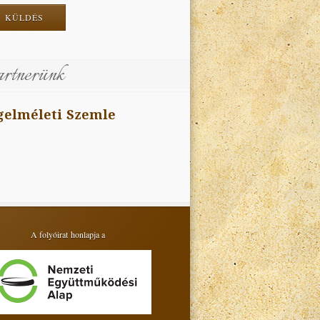
rtnerünk
gelméleti Szemle
A folyóirat honlapja a