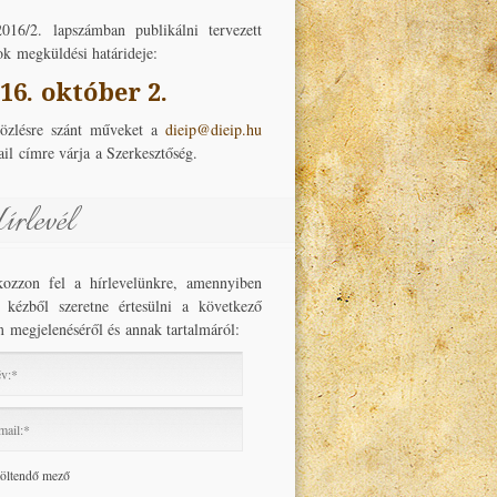
016/2. lapszámban publikálni tervezett
ok megküldési határideje:
16. október 2.
özlésre szánt műveket a
dieip@dieip.hu
il címre várja a Szerkesztőség.
rlevél
tkozzon fel a hírlevelünkre, amennyiben
ő kézből szeretne értesülni a következő
 megjelenéséről és annak tartalmáról:
ree terms and conditions.*
töltendő mező