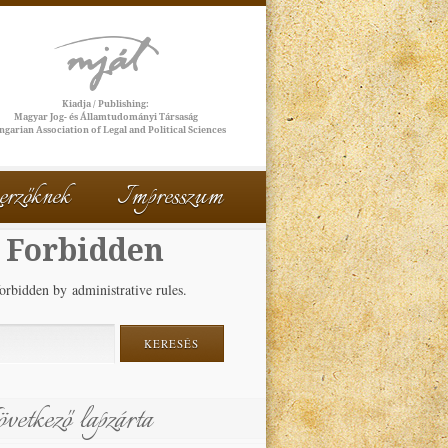
erzőknek
Impresszum
 Forbidden
orbidden by administrative rules.
vetkező lapzárta