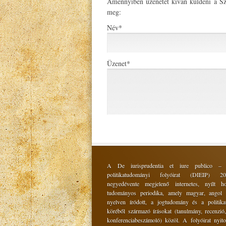
Amennyiben üzenetet kíván küldeni a Szer
meg:
Név
*
Üzenet
*
A De iurisprudentia et iure publico –
politikatudományi folyóirat (DIEIP) 
negyedévente megjelenő internetes, nyílt ho
tudományos periodika, amely magyar, angol
nyelven íródott, a jogtudomány és a politik
köréből származó írásokat (tanulmány, recenzió
konferenciabeszámoló) közöl. A folyóirat nyitot