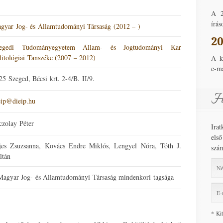
A 2
írás
gyar Jog- és Államtudományi Társaság (2012 – )
20
egedi Tudományegyetem Állam- és Jogtudományi Kar
litológiai Tanszéke (2007 – 2012)
A k
e-ma
25 Szeged, Bécsi krt. 2-4/B. II/9.
Hí
eip@dieip.hu
czolay Péter
Ira
els
jes Zsuzsanna, Kovács Endre Miklós, Lengyel Nóra, Tóth J.
szám
ltán
Magyar Jog- és Államtudományi Társaság mindenkori tagsága
I ag
* Ki