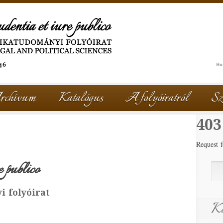
rchívum
Katalógus
A folyóiratról
Sz
403
Request f
e publico
i folyóirat
Kö