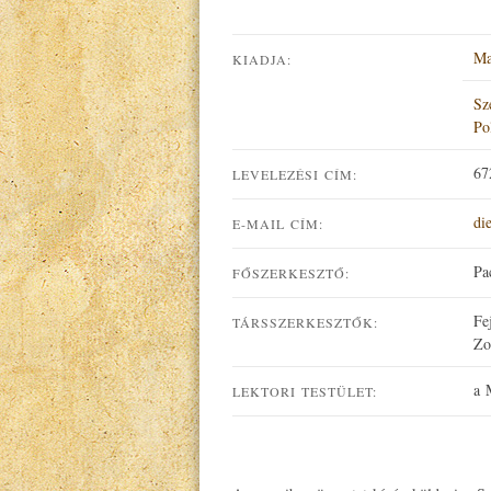
Ma
KIADJA:
Sz
Po
67
LEVELEZÉSI CÍM:
di
E-MAIL CÍM:
Pa
FŐSZERKESZTŐ:
Fe
TÁRSSZERKESZTŐK:
Zo
a 
LEKTORI TESTÜLET: