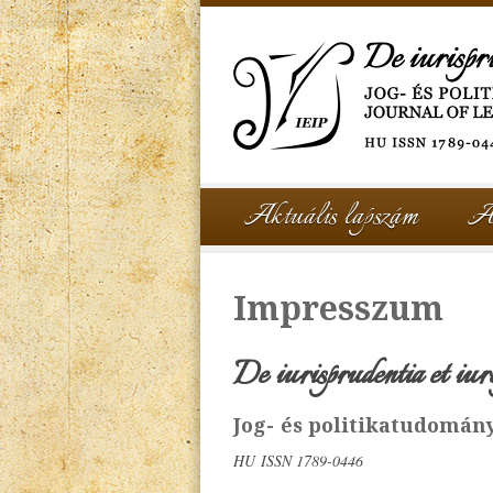
Aktuális lapszám
A
Impresszum
De iurisprudentia et iur
Jog- és politikatudomány
HU ISSN 1789-0446