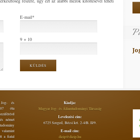
kesztőség részére, úgy ezt az alábbi mezők kitöltésével teheti
E-mail
*
Pa
9 + 10
Jo
 Jog- és
Kiadja:
2007 óta
Magyar Jog- és Államtudományi Társaság
zzáférésű
Levelezési cím:
 és német
6725 Szeged, Bécsi krt. 2-4/B. II/9.
atudomány
, valamint
E-mail cím:
t a fiatal
dieip@dieip.hu