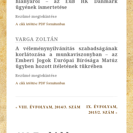
hiányáról – az EuB HK Danmark
ügyének ismertetése
Rezümé megtekintése
A cikk letöltése PDF formátumban
VARGA ZOLTÁN
A véleménynyilvánítás szabadságának
korlátozása a munkaviszonyban – az
Emberi Jogok Európai Bírósága Matúz
ügyben hozott ítéletének tükrében
Rezümé megtekintése
A cikk letöltése PDF formátumban
IX. ÉVFOLYAM,
VIII. ÉVFOLYAM, 2014/3. SZÁM
2015/2. SZÁM