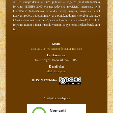
A De iurisprudentia et iure publico – Jog- és politikatudományi
folyóirat (DIEIP) 2007 óta negyedévente megjelenő internetes, nyílt
hozzáférésű tudományos periodika, amely magyar, angol és német
nyelven íródott, a jogtudomány és a politikatudomány köréből származó
írásokat (tanulmány, recenzió, valamint konferenciabeszámoló) közöl. A
folyóirat nyitott a fiatal kutatók, valamint a gyakorlati szakemberek előtt
is.
Kiadja:
Magyar Jog- és Államtudományi Társaság
Levelezési cím:
6725 Szeged, Bécsi krt. 2-4/B. II/9.
E-mail cím:
dieip@dieip.hu
HU ISSN 1789-0446
A folyóirat honlapja a