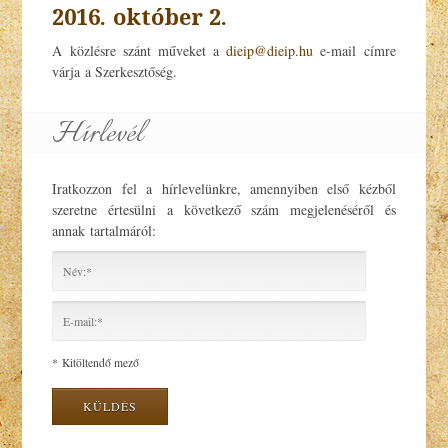
2016. október 2.
A közlésre szánt műveket a
dieip@dieip.hu
e-mail címre
várja a Szerkesztőség.
Hírlevél
Iratkozzon fel a hírlevelünkre, amennyiben első kézből
szeretne értesülni a következő szám megjelenéséről és
annak tartalmáról:
I
agree terms and conditions.*
* Kitöltendő mező