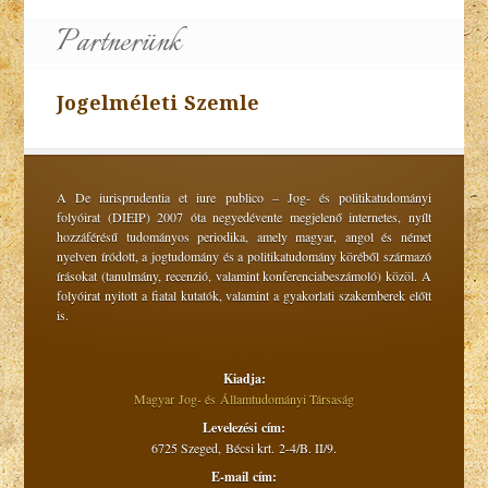
Partnerünk
Jogelméleti Szemle
A De iurisprudentia et iure publico – Jog- és politikatudományi
folyóirat (DIEIP) 2007 óta negyedévente megjelenő internetes, nyílt
hozzáférésű tudományos periodika, amely magyar, angol és német
nyelven íródott, a jogtudomány és a politikatudomány köréből származó
írásokat (tanulmány, recenzió, valamint konferenciabeszámoló) közöl. A
folyóirat nyitott a fiatal kutatók, valamint a gyakorlati szakemberek előtt
is.
Kiadja:
Magyar Jog- és Államtudományi Társaság
Levelezési cím:
6725 Szeged, Bécsi krt. 2-4/B. II/9.
E-mail cím: